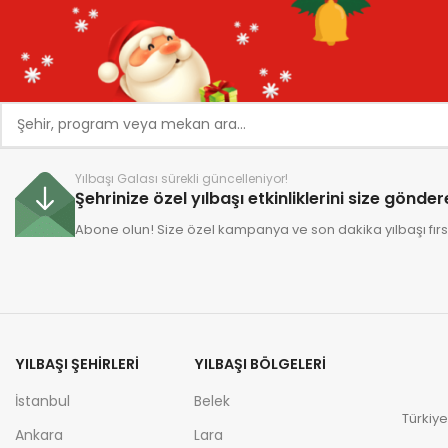
Ana Sayfa
Kırıkkale
/
Şu anda seçiminizle eşleşen program bulunamadı. Tekrar arama yap
Yılbaşı Galası sürekli güncelleniyor!
Şehrinize özel yılbaşı etkinliklerini size gönde
Abone olun! Size özel kampanya ve son dakika yılbaşı fırsa
YILBAŞI ŞEHIRLERI
YILBAŞI BÖLGELERI
İstanbul
Belek
Türkiye
Ankara
Lara