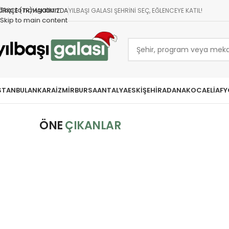
Skip to navigation
ÜRKÇE (TR)
HAKKIMIZDA
YILBAŞI GALASI ŞEHRINI SEÇ, EĞLENCEYE KATIL!
Skip to main content
STANBUL
ANKARA
İZMIR
BURSA
ANTALYA
ESKIŞEHIR
ADANA
KOCAELI
AFY
ÖNE
ÇIKANLAR