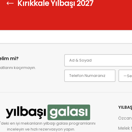
Kırıkkale Yılbaşı 2027
ar mısınız?
relim mi?
tlarını kaçırmayın.
YILBA
Özcan
'deki en iyi mekanların yılbaşı galası programlarını
Melek
inceleyin ve hızlı rezervasyon yapın.