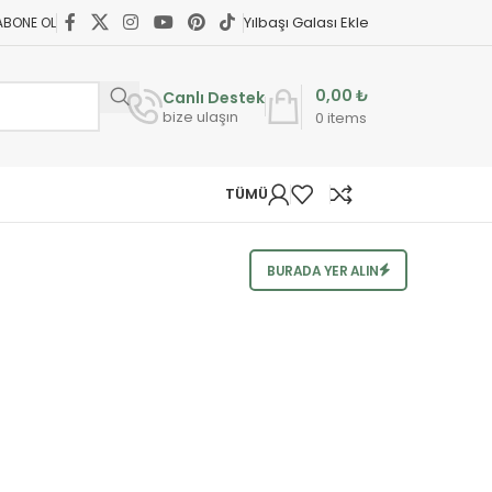
Yılbaşı Galası Ekle
ABONE OL
0,00
₺
Canlı Destek
bize ulaşın
0
items
TÜMÜ
BURADA YER ALIN