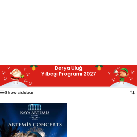
Derya Uluğ
Yılbaşı Programı 2027
Ana Sayfa
Sanatçı
Derya Uluğ
Tek bir sonuç gösteriliyor
/
/
Show sidebar