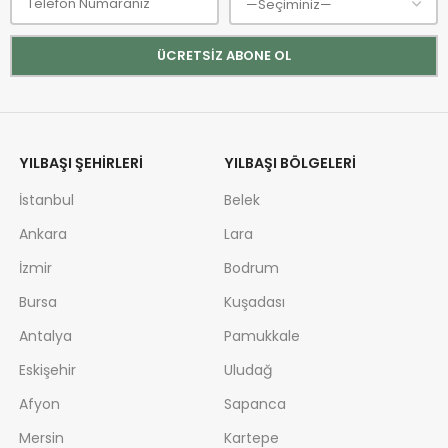
YILBAŞI ŞEHIRLERI
YILBAŞI BÖLGELERI
İstanbul
Belek
Ankara
Lara
İzmir
Bodrum
Bursa
Kuşadası
Antalya
Pamukkale
Eskişehir
Uludağ
Afyon
Sapanca
Mersin
Kartepe