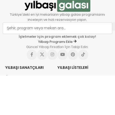
Türkiye'deki en iyi mekanların yılbaşı galası programlarını
inceleyin ve hızlı rezervasyon yapın.
İşletmeler için program eklemek çok kolay!
Yılbaşı Programı Ekle
Güncel Yılbaşı Fırsatları İçin Takip Edin:
YILBAŞI SANATÇILARI
YILBAŞI LISTELERI
Özcan Deniz
Sanatçılı Yılbaşı Otelleri
Melek Mosso
Kayak Yılbaşı Otelleri
Emre Altuğ
Teknede Yılbaşı Partisi
Derya Uluğ
Termal Yılbaşı Otelleri
Serkan Kaya
Yılbaşı Turları