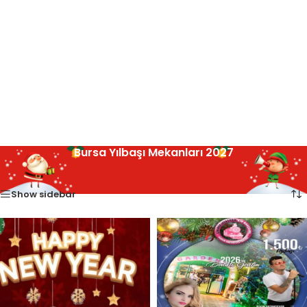
Bursa Yılbaşı Mekanları 2027
Ana Sayfa
Bursa Yılbaşı Mekanları
4 sonucun tümü gösteriliyor
/
Show sidebar