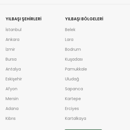
YILBAŞI ŞEHIRLERI
YILBAŞI BÖLGELERI
İstanbul
Belek
Ankara
Lara
İzmir
Bodrum
Bursa
Kuşadası
Antalya
Pamukkale
Eskişehir
Uludağ
Afyon
Sapanca
Mersin
Kartepe
Adana
Erciyes
Kıbrıs
Kartalkaya