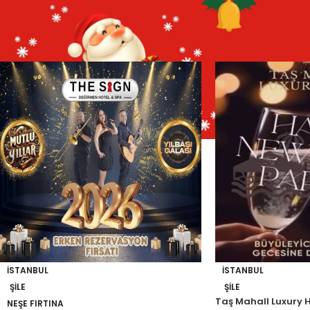
Ana Sayfa
Şile Yılbaşı Otelleri
/
İSTANBUL
İSTANBUL
ŞILE
ŞILE
Taş Mahall Luxury Ho
NEŞE FIRTINA