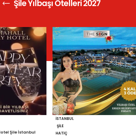
Şile Yılbaşı Otelleri 2027
Göster
8
16
İSTANBUL
ŞILE
tel Şile İstanbul
HATIÇ