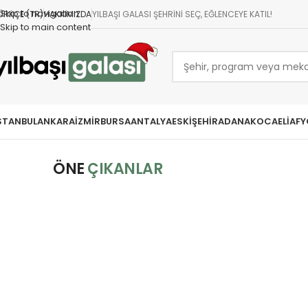
Skip to navigation
ÜRKÇE (TR)
HAKKIMIZDA
YILBAŞI GALASI ŞEHRINI SEÇ, EĞLENCEYE KATIL!
Skip to main content
STANBUL
ANKARA
İZMIR
BURSA
ANTALYA
ESKIŞEHIR
ADANA
KOCAELI
AFY
ÖNE
ÇIKANLAR