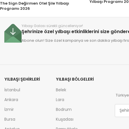
Yılbaşı Programı 2
The Sign Değirmen Otel Şile Yılbaşı
Programı 2026
Yılbaşı Galası sürekli güncelleniyor!
Şehrinize özel yılbaşı etkinliklerini size gönde
Abone olun! Size özel kampanya ve son dakika yılbaşı fırsa
YILBAŞI ŞEHIRLERI
YILBAŞI BÖLGELERI
İstanbul
Belek
Türkiye
Ankara
Lara
İzmir
Bodrum
Bursa
Kuşadası