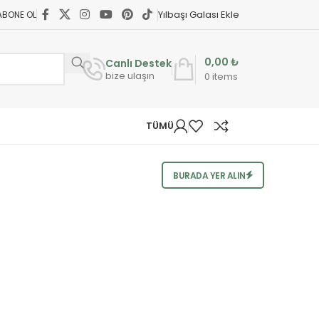
Yılbaşı Galası Ekle
ABONE OL
0,00
₺
Canlı Destek
bize ulaşın
0
items
TÜMÜ
BURADA YER ALIN