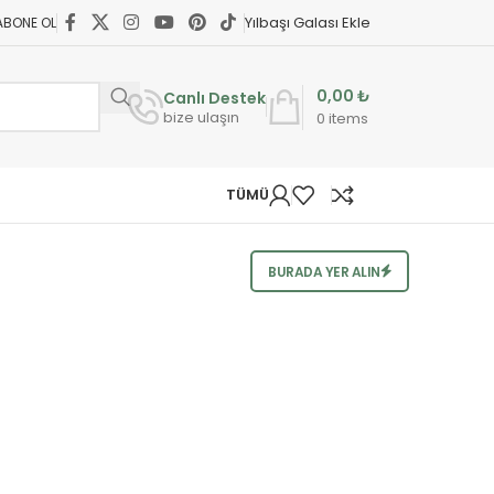
Yılbaşı Galası Ekle
ABONE OL
0,00
₺
Canlı Destek
bize ulaşın
0
items
TÜMÜ
BURADA YER ALIN