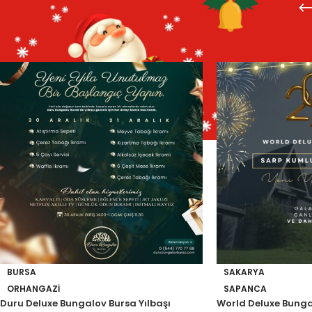
Ana Sayfa
Yılbaşı Bungalov Evleri
/
BURSA
SAKARYA
ORHANGAZI
SAPANCA
Duru Deluxe Bungalov Bursa Yılbaşı
World Deluxe Bunga