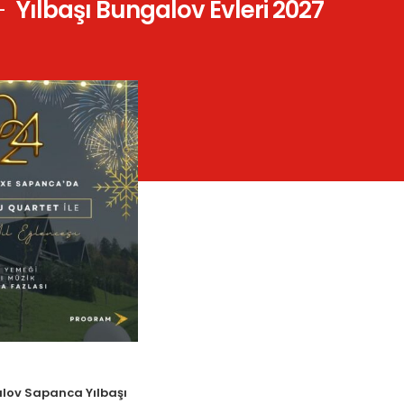
Yılbaşı Bungalov Evleri 2027
Göster
8
16
lov Sapanca Yılbaşı