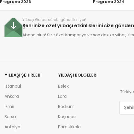
Programı 2026
Programı 2024
Yılbaşı Galası sürekli güncelleniyor!
Şehrinize özel yılbaşı etkinliklerini size gönde
Abone olun! Size özel kampanya ve son dakika yılbaşı fırsa
YILBAŞI ŞEHIRLERI
YILBAŞI BÖLGELERI
İstanbul
Belek
Türkiye
Ankara
Lara
İzmir
Bodrum
Bursa
Kuşadası
Antalya
Pamukkale