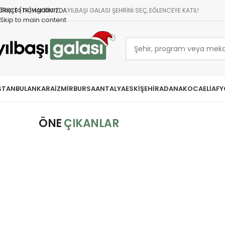
Skip to navigation
ÜRKÇE (TR)
HAKKIMIZDA
YILBAŞI GALASI ŞEHRINI SEÇ, EĞLENCEYE KATIL!
Skip to main content
STANBUL
ANKARA
İZMIR
BURSA
ANTALYA
ESKIŞEHIR
ADANA
KOCAELI
AFY
ÖNE
ÇIKANLAR