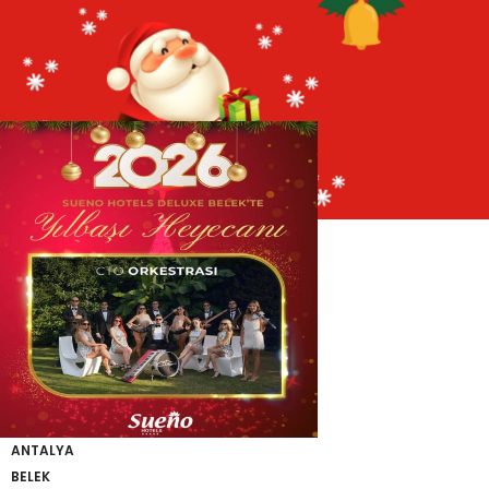
Ana Sayfa
Sanatçı
CTO Orkestrası
/
/
ANTALYA
BELEK