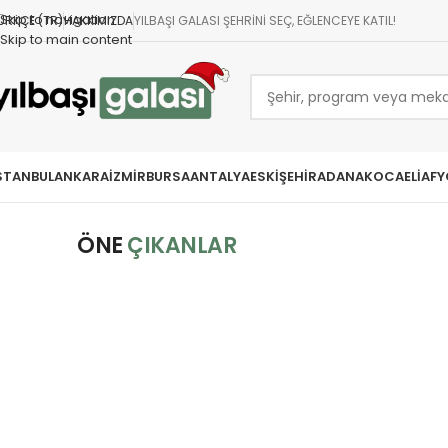
Skip to navigation
ÜRKÇE (TR)
HAKKIMIZDA
YILBAŞI GALASI ŞEHRINI SEÇ, EĞLENCEYE KATIL!
Skip to main content
STANBUL
ANKARA
İZMIR
BURSA
ANTALYA
ESKIŞEHIR
ADANA
KOCAELI
AFY
ÖNE
ÇIKANLAR