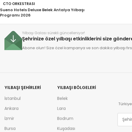
CTO ORKESTRASI
Sueno Hotels Deluxe Belek Antalya Yılbaşı
Programı 2026
Yılbaşı Galası sürekli güncelleniyor!
Şehrinize özel yılbaşı etkinliklerini size gönde
Abone olun! Size özel kampanya ve son dakika yılbaşı fırsa
YILBAŞI ŞEHIRLERI
YILBAŞI BÖLGELERI
İstanbul
Belek
Türkiye
Ankara
Lara
İzmir
Bodrum
Bursa
Kuşadası