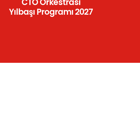
CTO Orkestrası
Yılbaşı Programı 2027
Göster
8
16