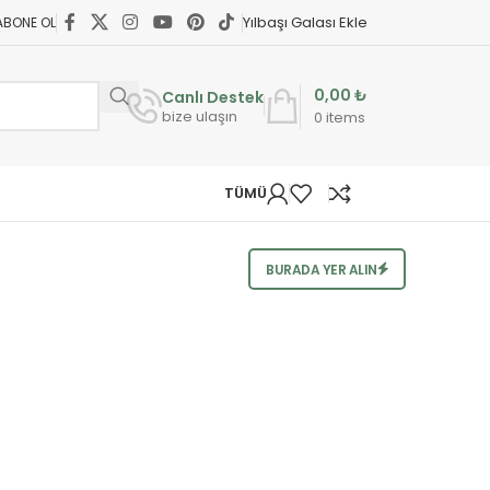
Yılbaşı Galası Ekle
ABONE OL
0,00
₺
Canlı Destek
bize ulaşın
0
items
TÜMÜ
BURADA YER ALIN