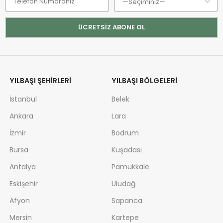
YILBAŞI ŞEHIRLERI
YILBAŞI BÖLGELERI
İstanbul
Belek
Ankara
Lara
İzmir
Bodrum
Bursa
Kuşadası
Antalya
Pamukkale
Eskişehir
Uludağ
Afyon
Sapanca
Mersin
Kartepe