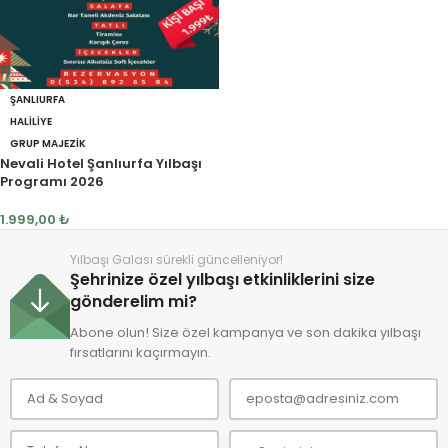
ŞANLIURFA
HALILIYE
GRUP MAJEZIK
Nevali Hotel Şanlıurfa Yılbaşı
Programı 2026
1.999,00
₺
Yılbaşı Galası sürekli güncelleniyor!
Şehrinize özel yılbaşı etkinliklerini size
gönderelim mi?
Abone olun! Size özel kampanya ve son dakika yılbaşı
fırsatlarını kaçırmayın.