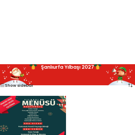
Şanlıurfa Yılbaşı 2027
Ana Sayfa
Şanlıurfa
Tek bir sonuç gösteriliyor
/
Show sidebar