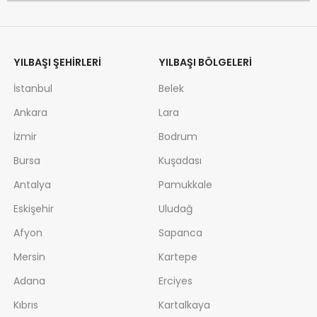
YILBAŞI ŞEHIRLERI
YILBAŞI BÖLGELERI
İstanbul
Belek
Ankara
Lara
İzmir
Bodrum
Bursa
Kuşadası
Antalya
Pamukkale
Eskişehir
Uludağ
Afyon
Sapanca
Mersin
Kartepe
Adana
Erciyes
Kıbrıs
Kartalkaya