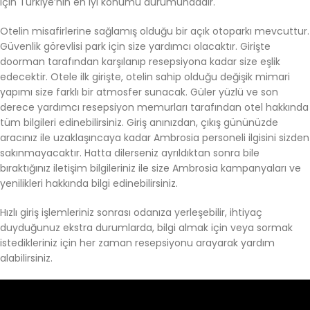
için Türkiye’nin en iyi konumu durumundadır.
Otelin misafirlerine sağlamış olduğu bir açık otoparkı mevcuttur.
Güvenlik görevlisi park için size yardımcı olacaktır. Girişte
doorman tarafından karşılanıp resepsiyona kadar size eşlik
edecektir. Otele ilk girişte, otelin sahip olduğu değişik mimari
yapımı size farklı bir atmosfer sunacak. Güler yüzlü ve son
derece yardımcı resepsiyon memurları tarafından otel hakkında
tüm bilgileri edinebilirsiniz. Giriş anınızdan, çıkış gününüzde
aracınız ile uzaklaşıncaya kadar Ambrosia personeli ilgisini sizden
sakınmayacaktır. Hatta dilerseniz ayrıldıktan sonra bile
bıraktığınız iletişim bilgileriniz ile size Ambrosia kampanyaları ve
yenilikleri hakkında bilgi edinebilirsiniz.
Hızlı giriş işlemleriniz sonrası odanıza yerleşebilir, ihtiyaç
duyduğunuz ekstra durumlarda, bilgi almak için veya sormak
istedikleriniz için her zaman resepsiyonu arayarak yardım
alabilirsiniz.