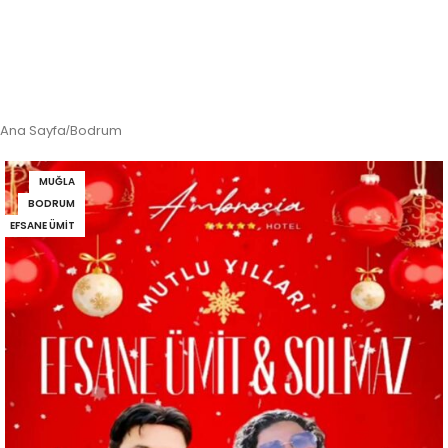
Ana Sayfa
Bodrum
/
MUĞLA
BODRUM
EFSANE ÜMIT