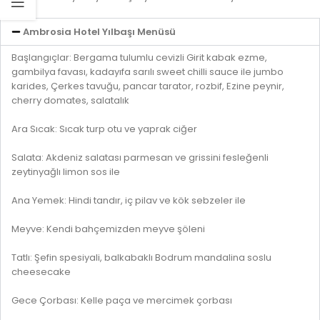
Ambrosia Hotel Yılbaşı Menüsü
Başlangıçlar: Bergama tulumlu cevizli Girit kabak ezme,
gambilya favası, kadayıfa sarılı sweet chilli sauce ile jumbo
karides, Çerkes tavuğu, pancar tarator, rozbif, Ezine peynir,
cherry domates, salatalık
Ara Sıcak: Sıcak turp otu ve yaprak ciğer
Salata: Akdeniz salatası parmesan ve grissini fesleğenli
zeytinyağlı limon sos ile
Ana Yemek: Hindi tandır, iç pilav ve kök sebzeler ile
Meyve: Kendi bahçemizden meyve şöleni
Tatlı: Şefin spesiyali, balkabaklı Bodrum mandalina soslu
cheesecake
Gece Çorbası: Kelle paça ve mercimek çorbası