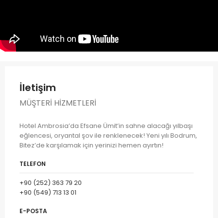
İletişim
MÜŞTERI HIZMETLERI
Hotel Ambrosia’da Efsane Ümit’in sahne alacağı yılbaşı
eğlencesi, oryantal şov ile renklenecek! Yeni yılı Bodrum,
Bitez’de karşılamak için yerinizi hemen ayırtın!
TELEFON
+90 (252) 363 79 20
+90 (549) 713 13 01
E-POSTA