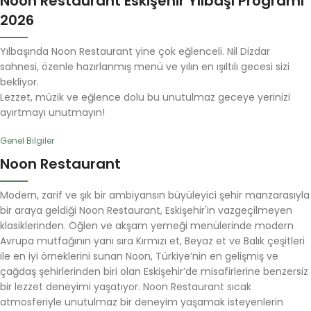
Noon Restaurant Eskişehir Yılbaşı Programı
2026
Yılbaşında Noon Restaurant yine çok eğlenceli. Nil Dizdar
sahnesi, özenle hazırlanmış menü ve yılın en ışıltılı gecesi sizi
bekliyor.
Lezzet, müzik ve eğlence dolu bu unutulmaz geceye yerinizi
ayırtmayı unutmayın!
Genel Bilgiler
Noon Restaurant
Modern, zarif ve şık bir ambiyansın büyüleyici şehir manzarasıyla
bir araya geldiği Noon Restaurant, Eskişehir'in vazgeçilmeyen
klasiklerinden. Öğlen ve akşam yemeği menülerinde modern
Avrupa mutfağının yanı sıra Kırmızı et, Beyaz et ve Balık çeşitleri
ile en iyi örneklerini sunan Noon, Türkiye’nin en gelişmiş ve
çağdaş şehirlerinden biri olan Eskişehir’de misafirlerine benzersiz
bir lezzet deneyimi yaşatıyor. Noon Restaurant sıcak
atmosferiyle unutulmaz bir deneyim yaşamak isteyenlerin