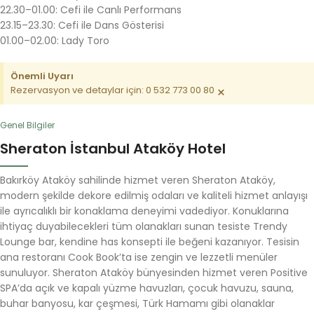
22.30–01.00: Cefi ile Canlı Performans
23.15–23.30: Cefi ile Dans Gösterisi
01.00–02.00: Lady Toro
Önemli Uyarı
×
Rezervasyon ve detaylar için: 0 532 773 00 80
Genel Bilgiler
Sheraton İstanbul Ataköy Hotel
Bakırköy Ataköy sahilinde hizmet veren Sheraton Ataköy,
modern şekilde dekore edilmiş odaları ve kaliteli hizmet anlayışı
ile ayrıcalıklı bir konaklama deneyimi vadediyor. Konuklarına
ihtiyaç duyabilecekleri tüm olanakları sunan tesiste Trendy
Lounge bar, kendine has konsepti ile beğeni kazanıyor. Tesisin
ana restoranı Cook Book’ta ise zengin ve lezzetli menüler
sunuluyor. Sheraton Ataköy bünyesinden hizmet veren Positive
SPA’da açık ve kapalı yüzme havuzları, çocuk havuzu, sauna,
buhar banyosu, kar çeşmesi, Türk Hamamı gibi olanaklar