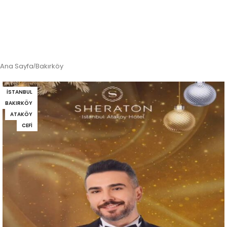
Ana Sayfa
Bakırköy
/
İSTANBUL
BAKIRKÖY
ATAKÖY
CEFI