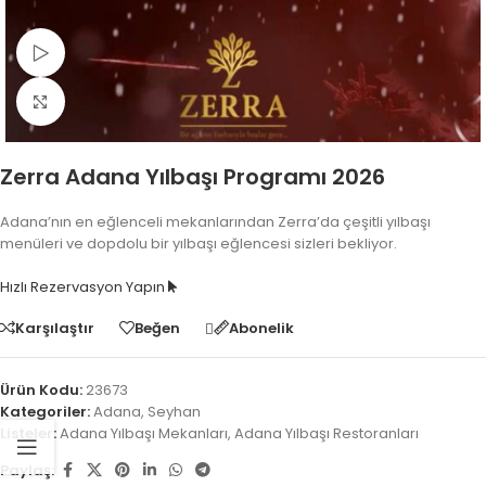
Video İzle
Fotoğrafı Büyüt
Zerra Adana Yılbaşı Programı 2026
Adana’nın en eğlenceli mekanlarından Zerra’da çeşitli yılbaşı
menüleri ve dopdolu bir yılbaşı eğlencesi sizleri bekliyor.
Hızlı Rezervasyon Yapın
Karşılaştır
Beğen
Abonelik
Ürün Kodu:
23673
Kategoriler:
Adana
,
Seyhan
Listeler:
Adana Yılbaşı Mekanları
,
Adana Yılbaşı Restoranları
Paylaş: