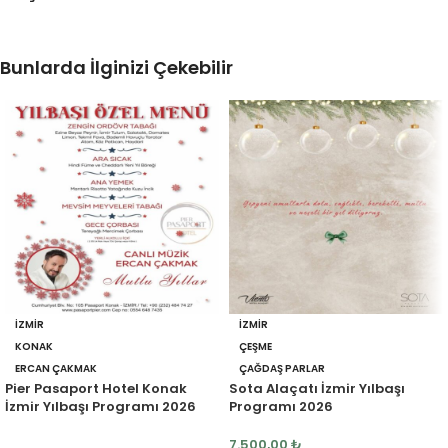
Bunlarda İlginizi Çekebilir
İZMIR
İZMIR
KONAK
ÇEŞME
ERCAN ÇAKMAK
ÇAĞDAŞ PARLAR
Pier Pasaport Hotel Konak
Sota Alaçatı İzmir Yılbaşı
İzmir Yılbaşı Programı 2026
Programı 2026
7.500,00
₺