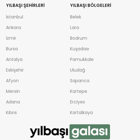
YILBAŞI ŞEHIRLERI
YILBAŞI BÖLGELERI
İstanbul
Belek
Ankara
Lara
İzmir
Bodrum
Bursa
Kuşadası
Antalya
Pamukkale
Eskişehir
Uludağ
Afyon
Sapanca
Mersin
Kartepe
Adana
Erciyes
Kıbrıs
Kartalkaya