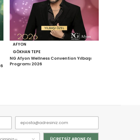
AFYON
SAKARYA
GÖKHAN TEPE
SAPANCA
NG Afyon Wellness Convention Yılbaşı
BÜLENT SERTTA
Programı 2026
26
NG Sapanca Wel
Sakarya Yılbaşı