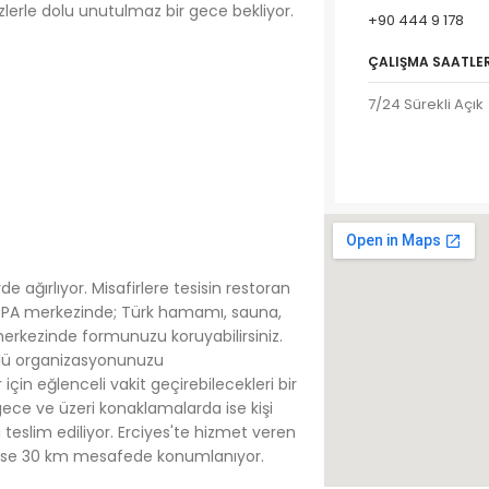
izlerle dolu unutulmaz bir gece bekliyor.
+90 444 9 178
ÇALIŞMA SAATLER
7/24 Sürekli Açık
e ağırlıyor. Misafirlere tesisin restoran
ik SPA merkezinde; Türk hamamı, sauna,
merkezinde formunuzu koruyabilirsiniz.
ürlü organizasyonunuzu
için eğlenceli vakit geçirebilecekleri bir
 gece ve üzeri konaklamalarda ise kişi
a teslim ediliyor. Erciyes'te hizmet veren
na ise 30 km mesafede konumlanıyor.