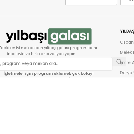
YILBA
Özcan
'deki en iyi mekanların yılbaşı galası programlarını
Melek
inceleyin ve hızlı rezervasyon yapın.
Emre A
Derya 
İşletmeler için program eklemek çok kolay!
Yılbaşı Programı Ekle
Serkan
Güncel Yılbaşı Fırsatları İçin Takip Edin:
Gülşe
Zeynep
Ferhat
İrem D
Musta