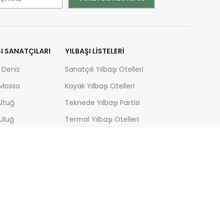
ŞI SANATÇILARI
YILBAŞI LISTELERI
 Deniz
Sanatçılı Yılbaşı Otelleri
 Mosso
Kayak Yılbaşı Otelleri
ltuğ
Teknede Yılbaşı Partisi
Uluğ
Termal Yılbaşı Otelleri
 Kaya
Yılbaşı Turları
n
Yılbaşı Programları
 Bastık
Yılbaşı Otelleri
 Göçer
Yılbaşı Mekanları
erici
fa Sandal