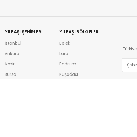
YILBAŞI ŞEHIRLERI
YILBAŞI BÖLGELERI
İstanbul
Belek
Türkiye
Ankara
Lara
İzmir
Bodrum
Bursa
Kuşadası
Antalya
Pamukkale
Eskişehir
Uludağ
Afyon
Sapanca
Mersin
Kartepe
Adana
Erciyes
Kıbrıs
Kartalkaya