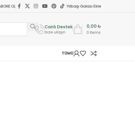
Yılbaşı Galası Ekle
ABONE OL
0,00
₺
Canlı Destek
bize ulaşın
0
items
TÜMÜ