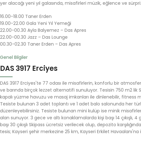
yer alacağı yeni yıl galasında, misafirleri müzik, eğlence ve sürpr
16.00-18.00 Taner Erden
19.00-22.00 Gala Yeni Yıl Yemeği
22.00-00.30 Ayla Balyemez – Das Apres
22.00-00.30 Jazz – Das Lounge
00.30-02.30 Taner Erden – Das Apres
Genel Bilgiler
DAS 3917 Erciyes
DAS 3917 Erciyes'te 77 odası ile misafirlerin, konforlu bir atmosferd
ve barında birçok lezzet alternatifi sunuluyor. Tesisin 750 m2 l
kapalı yüzme havuzu ve masaj imkanları ile dinlenebilir, fitness 
Tesiste bulunan 3 adet toplantı ve 1 adet balo salonunda her t
düzenleyebilirsiniz. Tesiste bulunan mini kulüp ise minik misafirler 
alan sunuyor. 3 gece ve altı konaklamalarda kişi başı 14 çıkışlı, 4
başı 30 çıkışlı Skipass ücretsiz verilecek olup, depozito karşılığınd
tesis; Kayseri şehir merkezine 25 km, Kayseri Erkilet Havaalanı'