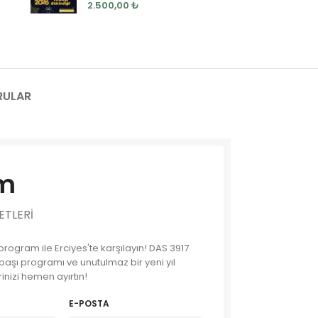
2.500,00
₺
RULAR
im
ETLERI
ir program ile Erciyes'te karşılayın! DAS 3917
ılbaşı programı ve unutulmaz bir yeni yıl
rinizi hemen ayırtın!
E-POSTA