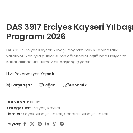
DAS 3917 Erciyes Kayseri Yılbaş
Programı 2026
DAS 3917 Erciyes Kayseri Yılbaşı Programı 2026 ile yine fark
yaratıyor! Yeni yıla günler süren eğlenceler eşliğinde Erciyes’te
karlar altında unutulmaz bir başlangıç yapın.
Hızlı Rezervasyon Yapın
Karşılaştır
Beğen
Abonelik
Ürün Kodu:
19602
Kategoriler:
Erciyes
,
Kayseri
Listeler:
Kayak Yılbaşı Otelleri
,
Sanatçılı Yılbaşı Otelleri
Paylaş: