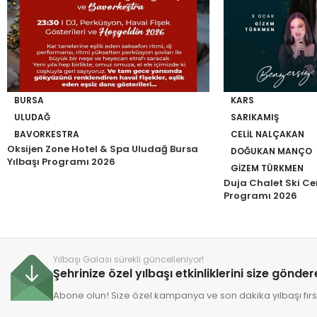
BURSA
KARS
ULUDAĞ
SARIKAMIŞ
BAVORKESTRA
CELIL NALÇAKAN
Oksijen Zone Hotel & Spa Uludağ Bursa
DOĞUKAN MANÇO
Yılbaşı Programı 2026
GIZEM TÜRKMEN
Duja Chalet Ski Ce
Programı 2026
Yılbaşı Galası sürekli güncelleniyor!
Şehrinize özel yılbaşı etkinliklerini size gönde
Abone olun! Size özel kampanya ve son dakika yılbaşı fırsa