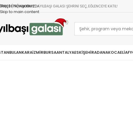
Skip to navigation
ÜRKÇE (TR)
HAKKIMIZDA
YILBAŞI GALASI ŞEHRINI SEÇ, EĞLENCEYE KATIL!
Skip to main content
STANBUL
ANKARA
İZMIR
BURSA
ANTALYA
ESKIŞEHIR
ADANA
KOCAELI
AFY