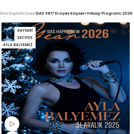
Ana Sayfa
Erciyes
DAS 3917 Erciyes Kayseri Yılbaşı Programı 2026
/
/
KAYSERI
ERCIYES
AYLA BALYEMEZ
Video İzle