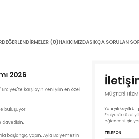
R
DEĞERLENDIRMELER (0)
HAKKIMIZDA
SIKÇA SORULAN SO
amı 2026
İletiş
Erciyes'te karşılayın.Yeni yılın en özel
MÜŞTERI HIZM
Yeni yılı keyifli b
de buluşuyor.
Erciyes'te özel y
eğlencesi için ye
davetlisin.
TELEFON
amla başlangıç yapın. Ayla Balyemez’in