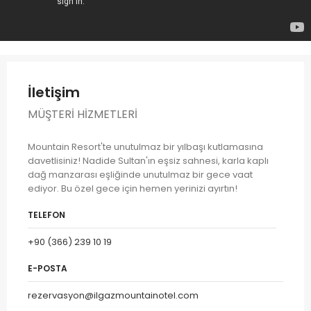
İletişim
MÜŞTERI HIZMETLERI
Mountain Resort'te unutulmaz bir yılbaşı kutlamasına
davetlisiniz! Nadide Sultan'ın eşsiz sahnesi, karla kaplı
dağ manzarası eşliğinde unutulmaz bir gece vaat
ediyor. Bu özel gece için hemen yerinizi ayırtın!
TELEFON
+90 (366) 239 10 19
E-POSTA
rezervasyon@ilgazmountainotel.com