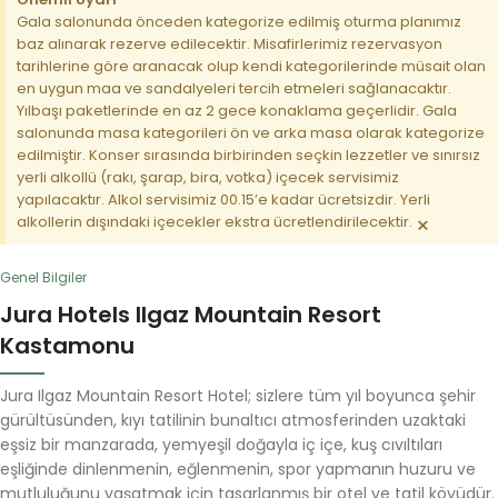
Gala salonunda önceden kategorize edilmiş oturma planımız
baz alınarak rezerve edilecektir. Misafirlerimiz rezervasyon
tarihlerine göre aranacak olup kendi kategorilerinde müsait olan
en uygun maa ve sandalyeleri tercih etmeleri sağlanacaktır.
Yılbaşı paketlerinde en az 2 gece konaklama geçerlidir. Gala
salonunda masa kategorileri ön ve arka masa olarak kategorize
edilmiştir. Konser sırasında birbirinden seçkin lezzetler ve sınırsız
yerli alkollü (rakı, şarap, bira, votka) içecek servisimiz
yapılacaktır. Alkol servisimiz 00.15’e kadar ücretsizdir. Yerli
×
alkollerin dışındaki içecekler ekstra ücretlendirilecektir.
Genel Bilgiler
Jura Hotels Ilgaz Mountain Resort
Kastamonu
Jura Ilgaz Mountain Resort Hotel; sizlere tüm yıl boyunca şehir
gürültüsünden, kıyı tatilinin bunaltıcı atmosferinden uzaktaki
eşsiz bir manzarada, yemyeşil doğayla iç içe, kuş cıvıltıları
eşliğinde dinlenmenin, eğlenmenin, spor yapmanın huzuru ve
mutluluğunu yaşatmak için tasarlanmış bir otel ve tatil köyüdür.