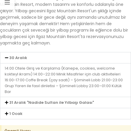
Mountain Resort, modern tasarımı ve konforlu odalarıyla öne
çıkıyor. Yılbaşı gecesini Ilgaz Mountain Resort'un şıklığı içinde
geçirmek, sadece bir gece değil, aynı zamanda unutulmaz bir
deneyim yaşamak demektir! Hem yetişkinlerin hem de
çocukların çok seveceği bir yılbaşı programı ile eğlence dolu bir
yılbaşı gecesi için Ilgaz Mountain Resort'ta rezervasyonunuzu
yapmakta geç kalmayın.
30 Aralık
14:00 Otele Giriş ve Karşılama (Kanepe, cookies, welcome
kokteyl ikramı) 14:00–22:00 Minik Misafirler için club aktiviteleri
16:00-17:00 Coffe Break (çay saati) – Şömineli Lobb 21:00-23:00
Grup Yaren ile fasıl dinletisi – Şömineli Lobby 23:00–01:00 Kütük
Bar
31 Aralık "Nadide Sultan ile Yılbaşı Galası"
1 Ocak
Önemli Uyarı