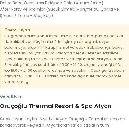
Dolce Band Orkestrası Eşliğinde Gala (Atrium Salon)
After Party ve İkramlar (Sucuk Ekmek, Marşmelov, Çorba ve
Şerbet / Teras - Ateş Başı)
Önemli Uyarı
Programa katılım konaklama ücretine dahil. Programa çocuklar
da katılabiliyor. Küçük misafirler için ayrı bir organizasyon
bulunmuyor olup mini kulüp hizmet verecek. Bebekler için bakıcı
hizmeti sunulmuyor. Atrium Salon’da gerçekleşecek etkinlikte
cips, patlamış mısır, karışık çerez ve meşrubat servisi yapılacak.
31 Aralık günü çay saati büfesi 15.00 - 16.00, akşam yemeği büfesi
ise 18.00 - 21.00 saatleri arasında verilecektir. 1 Ocak günü sabah
kahvaltısı 07.00 - 11.00 saatleri arasında açık büfe olarak hizmet
×
verecektir.
Genel Bilgiler
Oruçoğlu Thermal Resort & Spa Afyon
Sıcak suyun keyfini, 5 yıldızlı Afyon Oruçoğlu Termal otelimizde
konaklayarak keşfedin. Afyonkarahisar'da tabiatın tüm