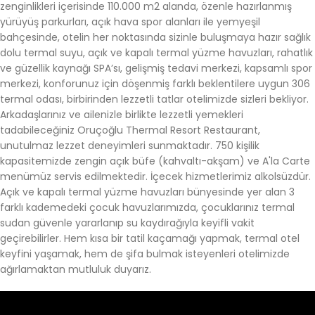
zenginlikleri içerisinde 110.000 m2 alanda, özenle hazırlanmış
yürüyüş parkurları, açık hava spor alanları ile yemyeşil
bahçesinde, otelin her noktasında sizinle buluşmaya hazır sağlık
dolu termal suyu, açık ve kapalı termal yüzme havuzları, rahatlık
ve güzellik kaynağı SPA’sı, gelişmiş tedavi merkezi, kapsamlı spor
merkezi, konforunuz için döşenmiş farklı beklentilere uygun 306
termal odası, birbirinden lezzetli tatlar otelimizde sizleri bekliyor.
Arkadaşlarınız ve ailenizle birlikte lezzetli yemekleri
tadabileceğiniz Oruçoğlu Thermal Resort Restaurant,
unutulmaz lezzet deneyimleri sunmaktadır. 750 kişilik
kapasitemizde zengin açık büfe (kahvaltı-akşam) ve A'la Carte
menümüz servis edilmektedir. İçecek hizmetlerimiz alkolsüzdür.
Açık ve kapalı termal yüzme havuzları bünyesinde yer alan 3
farklı kademedeki çocuk havuzlarımızda, çocuklarınız termal
sudan güvenle yararlanıp su kaydırağıyla keyifli vakit
geçirebilirler. Hem kısa bir tatil kaçamağı yapmak, termal otel
keyfini yaşamak, hem de şifa bulmak isteyenleri otelimizde
ağırlamaktan mutluluk duyarız.