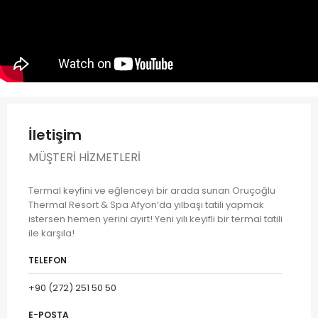
İletişim
MÜŞTERI HIZMETLERI
Termal keyfini ve eğlenceyi bir arada sunan Oruçoğlu
Thermal Resort & Spa Afyon’da yılbaşı tatili yapmak
istersen hemen yerini ayırt! Yeni yılı keyifli bir termal tatili
ile karşıla!
TELEFON
+90 (272) 251 50 50
E-POSTA