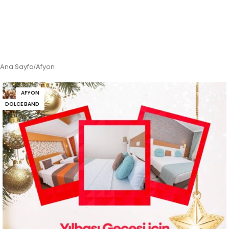
Ana Sayfa
Afyon
/
AFYON
DOLCE BAND