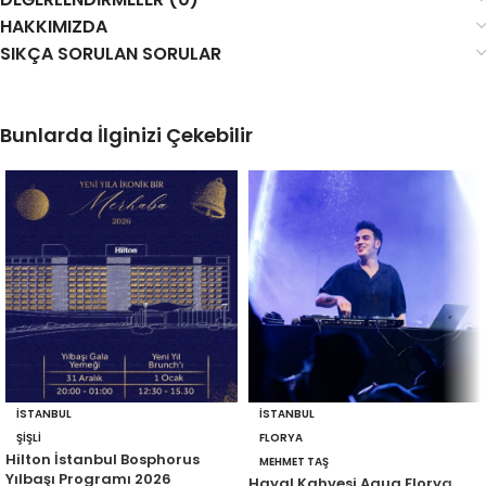
HAKKIMIZDA
SIKÇA SORULAN SORULAR
Bunlarda İlginizi Çekebilir
İSTANBUL
İSTANBUL
ŞIŞLI
FLORYA
Hilton İstanbul Bosphorus
MEHMET TAŞ
Yılbaşı Programı 2026
Hayal Kahvesi Aqua Florya