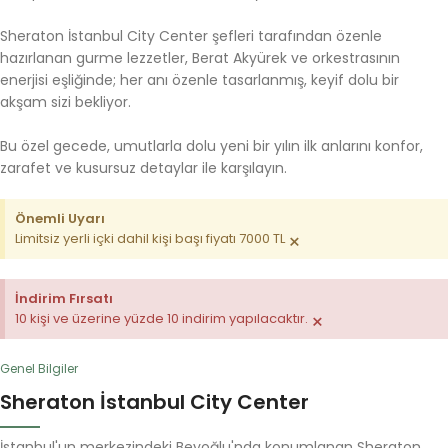
Sheraton İstanbul City Center şefleri tarafından özenle
hazırlanan gurme lezzetler, Berat Akyürek ve orkestrasının
enerjisi eşliğinde; her anı özenle tasarlanmış, keyif dolu bir
akşam sizi bekliyor.
Bu özel gecede, umutlarla dolu yeni bir yılın ilk anlarını konfor,
zarafet ve kusursuz detaylar ile karşılayın.
Önemli Uyarı
×
Limitsiz yerli içki dahil kişi başı fiyatı 7000 TL
İndirim Fırsatı
×
10 kişi ve üzerine yüzde 10 indirim yapılacaktır.
Genel Bilgiler
Sheraton İstanbul City Center
İstanbul'un merkezindeki Beyoğlu'nda konumlanan Sheraton