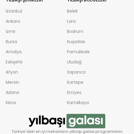
YILBAŞI ŞEHIRLERI
YILBAŞI BÖLGELERI
İstanbul
Belek
Ankara
Lara
İzmir
Bodrum
Bursa
Kuşadası
Antalya
Pamukkale
Eskişehir
Uludağ
Afyon
Sapanca
Mersin
Kartepe
Adana
Erciyes
Kıbrıs
Kartalkaya
Türkiye'deki en iyi mekanların yılbaşı galası programlarını