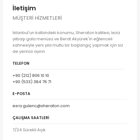
İletişim
MÜŞTERI HIZMETLERI
İstanbul'un kalbindeki konumu, Sheraton kalitesi, leziz
yılbaşı gala menüsü ve Berat Akyürek'in eğlenceli
sahnesiyle yeni yıla mutlu bir başlangıç yapmak için siz
de yerinizi ayırın.
TELEFON
+90 (212) 806 10 10
+90 (533) 384 76 71
E-POSTA
esra.gulenc@sheraton.com
ÇALIŞMA SAATLERI
7/24 Sürekli Açık