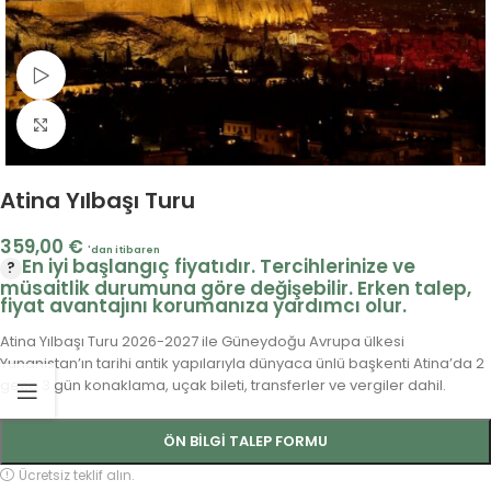
Video İzle
Fotoğrafı Büyüt
Atina Yılbaşı Turu
359,00
€
'dan itibaren
En iyi başlangıç fiyatıdır. Tercihlerinize ve
müsaitlik durumuna göre değişebilir. Erken talep,
fiyat avantajını korumanıza yardımcı olur.
Atina Yılbaşı Turu 2026-2027 ile Güneydoğu Avrupa ülkesi
Yunanistan’ın tarihi antik yapılarıyla dünyaca ünlü başkenti Atina’da 2
gece 3 gün konaklama, uçak bileti, transferler ve vergiler dahil.
ÖN BILGI TALEP FORMU
Ücretsiz teklif alın.