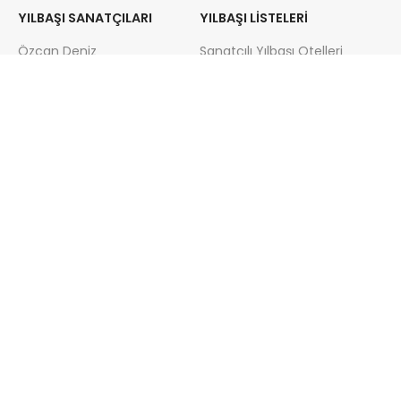
YILBAŞI SANATÇILARI
YILBAŞI LISTELERI
Özcan Deniz
Sanatçılı Yılbaşı Otelleri
Melek Mosso
Kayak Yılbaşı Otelleri
Emre Altuğ
Teknede Yılbaşı Partisi
Derya Uluğ
Termal Yılbaşı Otelleri
Serkan Kaya
Yılbaşı Turları
Gülşen
Yılbaşı Programları
Zeynep Bastık
Yılbaşı Otelleri
Ferhat Göçer
Yılbaşı Mekanları
İrem Derici
Mustafa Sandal
2017-2026
Yılbaşı Galası
.com