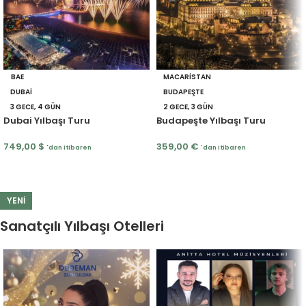
BAE
MACARISTAN
DUBAI
BUDAPEŞTE
3 GECE, 4 GÜN
2 GECE, 3 GÜN
Dubai Yılbaşı Turu
Budapeşte Yılbaşı Turu
749,00
$
359,00
€
'dan itibaren
'dan itibaren
YENI
Sanatçılı Yılbaşı Otelleri