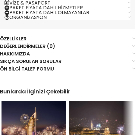
VIZE & PASAPORT
PAKET FIYATA DAHIL HIZMETLER
PAKET FIYATA DAHIL OLMAYANLAR
ORGANIZASYON
ÖZELLIKLER
DEĞERLENDIRMELER (0)
HAKKIMIZDA
SIKÇA SORULAN SORULAR
ÖN BILGI TALEP FORMU
Bunlarda İlginizi Çekebilir