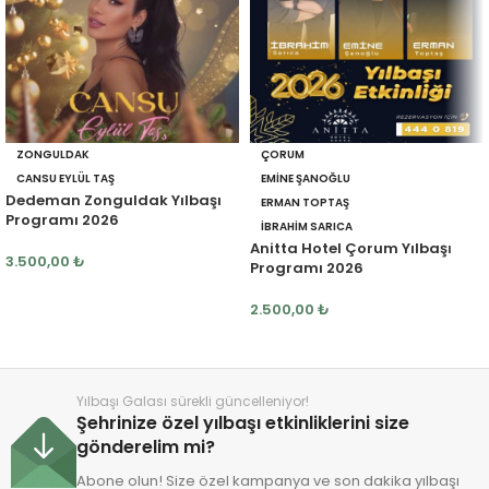
ZONGULDAK
ÇORUM
CANSU EYLÜL TAŞ
EMINE ŞANOĞLU
Dedeman Zonguldak Yılbaşı
ERMAN TOPTAŞ
Programı 2026
İBRAHIM SARICA
Anitta Hotel Çorum Yılbaşı
3.500,00
₺
Programı 2026
2.500,00
₺
Yılbaşı Galası sürekli güncelleniyor!
Şehrinize özel yılbaşı etkinliklerini size
gönderelim mi?
Abone olun! Size özel kampanya ve son dakika yılbaşı