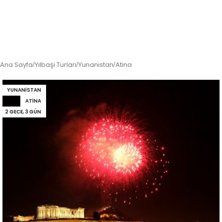
Ana Sayfa
Yılbaşı Turları
Yunanistan
Atina
/
/
/
YUNANISTAN
ATINA
2 GECE, 3 GÜN