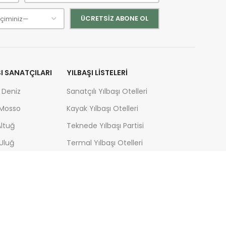
ŞI SANATÇILARI
YILBAŞI LISTELERI
 Deniz
Sanatçılı Yılbaşı Otelleri
 Mosso
Kayak Yılbaşı Otelleri
ltuğ
Teknede Yılbaşı Partisi
Uluğ
Termal Yılbaşı Otelleri
 Kaya
Yılbaşı Turları
n
Yılbaşı Programları
 Bastık
Yılbaşı Otelleri
 Göçer
Yılbaşı Mekanları