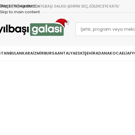
Skip to navigation
ÜRKÇE (TR)
HAKKIMIZDA
YILBAŞI GALASI ŞEHRINI SEÇ, EĞLENCEYE KATIL!
Skip to main content
STANBUL
ANKARA
İZMIR
BURSA
ANTALYA
ESKIŞEHIR
ADANA
KOCAELI
AFY