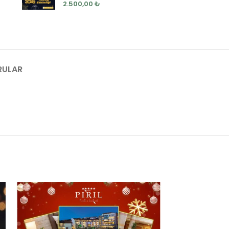
2.500,00
₺
RULAR