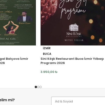
İZMIR
BUCA
gal Balçova İzmir
Sini Köşk Restaurant Buca İzmir Yılbaşı
026
Programı 2026
3.950,00
₺
relim mi?