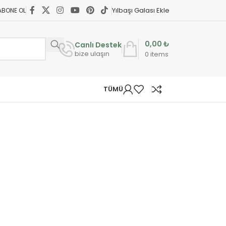
Yılbaşı Galası Ekle
ABONE OL
0,00
₺
Canlı Destek
bize ulaşın
0
items
TÜMÜ