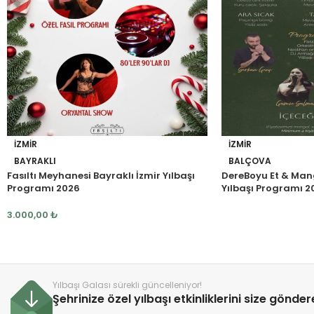
İZMIR
İZMIR
BAYRAKLI
BALÇOVA
Fasıltı Meyhanesi Bayraklı İzmir Yılbaşı
DereBoyu Et & Man
Programı 2026
Yılbaşı Programı 2
3.000,00
₺
Yılbaşı Galası sürekli güncelleniyor!
Şehrinize özel yılbaşı etkinliklerini size gönde