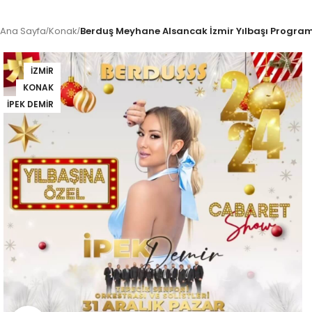
Ana Sayfa
Konak
Berduş Meyhane Alsancak İzmir Yılbaşı Progra
/
/
İZMIR
KONAK
İPEK DEMIR