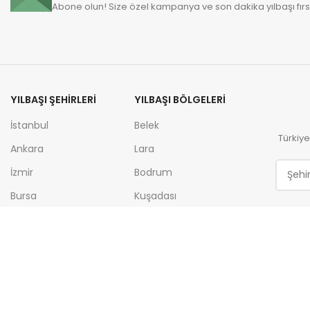
Abone olun! Size özel kampanya ve son dakika yılbaşı fırsa
YILBAŞI ŞEHIRLERI
YILBAŞI BÖLGELERI
İstanbul
Belek
Türkiye
Ankara
Lara
İzmir
Bodrum
Bursa
Kuşadası
Antalya
Pamukkale
Eskişehir
Uludağ
Afyon
Sapanca
Mersin
Kartepe