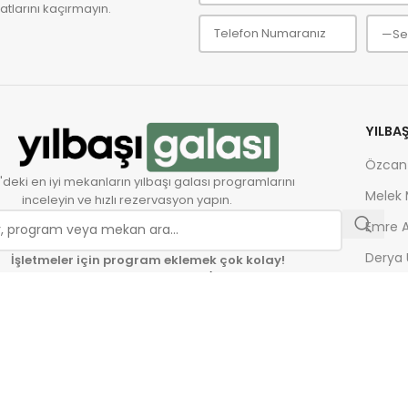
tlarını kaçırmayın.
YILBA
Özcan
'deki en iyi mekanların yılbaşı galası programlarını
Melek
inceleyin ve hızlı rezervasyon yapın.
Emre A
Derya 
İşletmeler için program eklemek çok kolay!
Yılbaşı Programı Ekle
Serkan
Güncel Yılbaşı Fırsatları İçin Takip Edin:
Gülşe
Zeynep
Ferhat