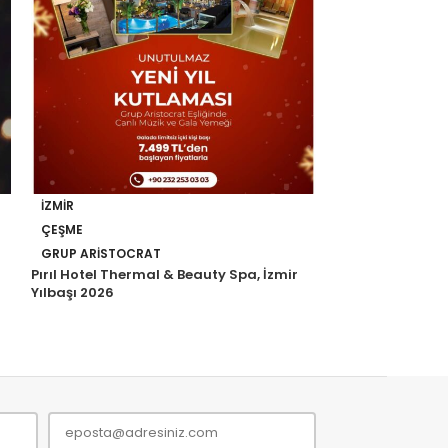
İZMIR
İZMIR
ÇEŞME
ÇEŞME
GRUP ARISTOCRAT
POSITIVE LIVE 
Pırıl Hotel Thermal & Beauty Spa, İzmir
Swissotel Resor
Yılbaşı 2026
Programı 2026